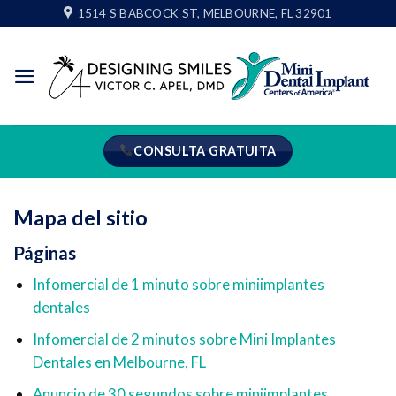
Ir
1514 S BABCOCK ST, MELBOURNE, FL 32901
al
contenido
CONSULTA GRATUITA
Mapa del sitio
Páginas
Infomercial de 1 minuto sobre miniimplantes
dentales
Infomercial de 2 minutos sobre Mini Implantes
Dentales en Melbourne, FL
Anuncio de 30 segundos sobre miniimplantes