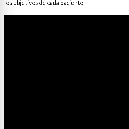
e Safe Profile
los objetivos de cada paciente.
Friendly Mode
ness Mode
psy Safe Mode