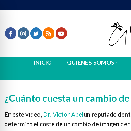
Ir
al
contenido
INICIO
QUIÉNES SOMOS
¿Cuánto cuesta un cambio de 
n Impaired Mode
En este vídeo,
Dr. Victor Apel
un reputado dent
determina el coste de un cambio de imagen dent