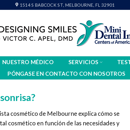
1514 S BABCOCK ST, MELBOURNE, FL 32901
NUESTRO MÉDICO
SERVICIOS
TES
PÓNGASE EN CONTACTO CON NOSOTROS
sonrisa?
ista cosmético de Melbourne explica cómo se
al cosmético en función de las necesidades y