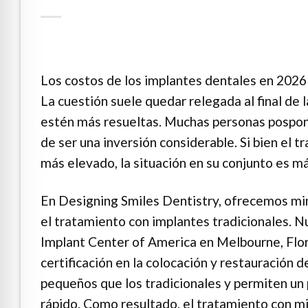
e Safe Profile
Friendly Mode
Los costos de los implantes dentales en 2026 
La cuestión suele quedar relegada al final de l
ness Mode
estén más resueltas. Muchas personas pospon
de ser una inversión considerable. Si bien el t
psy Safe Mode
más elevado, la situación en su conjunto es m
En Designing Smiles Dentistry, ofrecemos mi
el tratamiento con implantes tradicionales. N
Implant Center of America en Melbourne, Florid
certificación en la colocación y restauración
pequeños que los tradicionales y permiten un
rápido. Como resultado, el tratamiento con mi