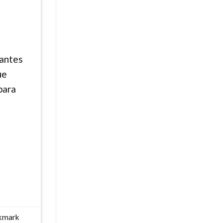
lantes
ue
para
okmark