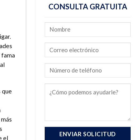
CONSULTA GRATUITA
igar.
dades
n fama
al
s que
n
o más
s
 el