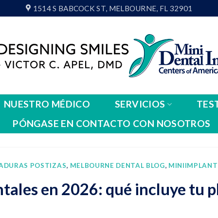
1514 S BABCOCK ST, MELBOURNE, FL 32901
NUESTRO MÉDICO
SERVICIOS
TES
PÓNGASE EN CONTACTO CON NOSOTROS
ADURAS POSTIZAS
,
MELBOURNE DENTAL BLOG
,
MINIIMPLANT
tales en 2026: qué incluye tu p