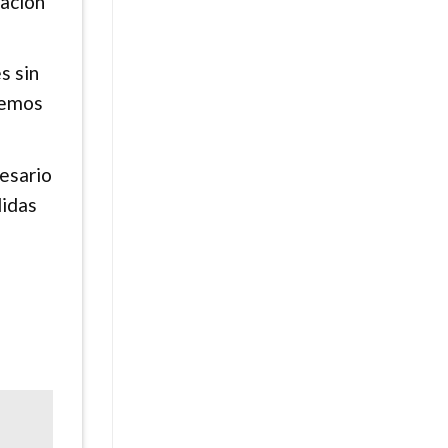
ración
s sin
demos
cesario
didas
e