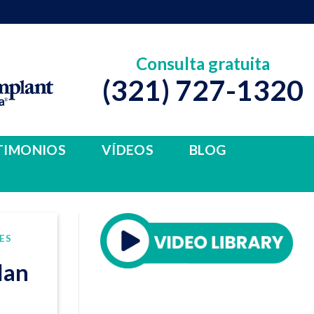
Consulta gratuita
(321) 727-1320
TIMONIOS
VÍDEOS
BLOG
ES
lan