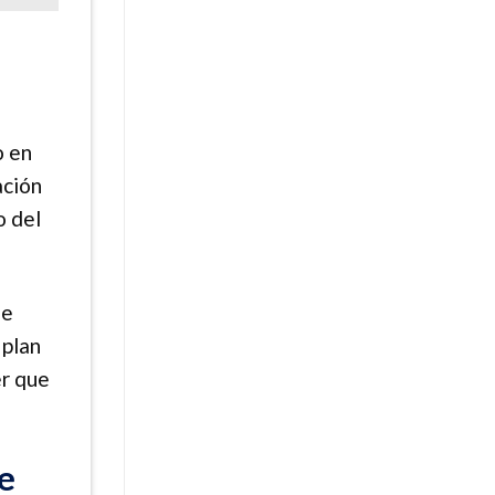
o en
ación
o del
se
 plan
er que
e