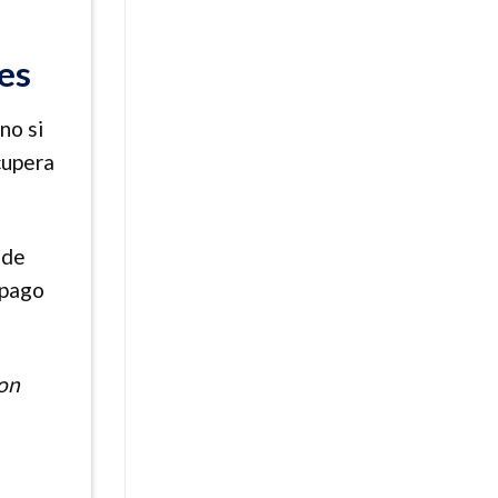
es
no si
cupera
ede
 pago
con