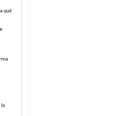
 a qué
Le
orma
 lo