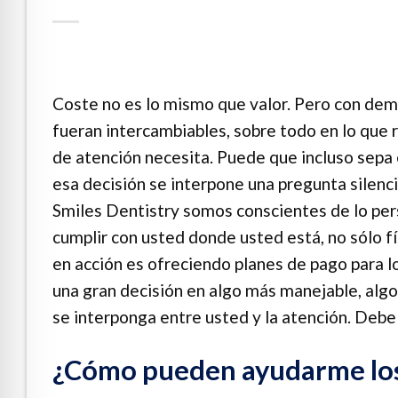
e Safe Profile
Friendly Mode
Coste no es lo mismo que valor. Pero con dema
fueran intercambiables, sobre todo en lo que r
ness Mode
de atención necesita. Puede que incluso sepa e
esa decisión se interpone una pregunta silenc
psy Safe Mode
Smiles Dentistry somos conscientes de lo per
cumplir con usted donde usted está, no sólo 
en acción es ofreciendo planes de pago para l
una gran decisión en algo más manejable, algo
se interponga entre usted y la atención. Debe s
¿Cómo pueden ayudarme los