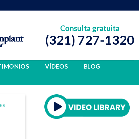
Consulta gratuita
(321) 727-1320
TIMONIOS
VÍDEOS
BLOG
ES
u