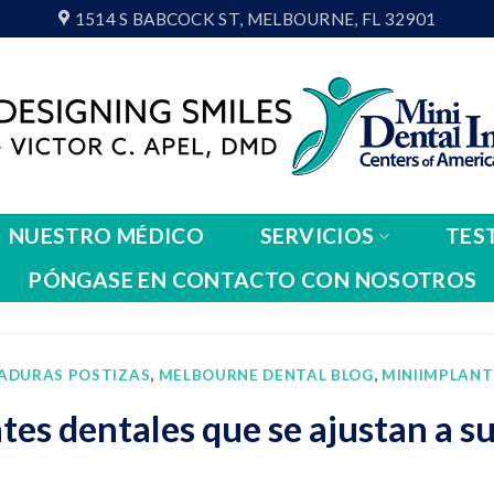
1514 S BABCOCK ST, MELBOURNE, FL 32901
NUESTRO MÉDICO
SERVICIOS
TES
PÓNGASE EN CONTACTO CON NOSOTROS
ADURAS POSTIZAS
,
MELBOURNE DENTAL BLOG
,
MINIIMPLANT
tes dentales que se ajustan a s