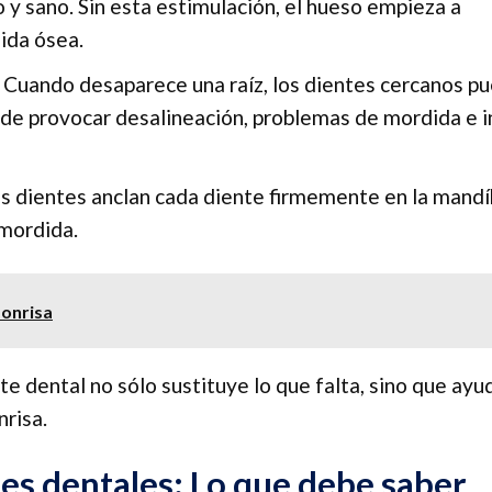
y sano. Sin esta estimulación, el hueso empieza a
ida ósea.
Cuando desaparece una raíz, los dientes cercanos p
uede provocar desalineación, problemas de mordida e i
os dientes anclan cada diente firmemente en la mandí
mordida.
sonrisa
nte dental no sólo sustituye lo que falta, sino que ayu
nrisa.
es dentales: Lo que debe saber