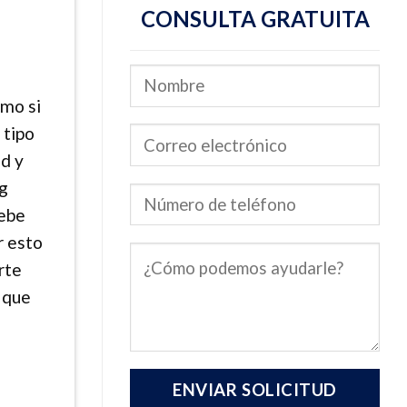
CONSULTA GRATUITA
omo si
 tipo
ed y
g
debe
r esto
rte
 que