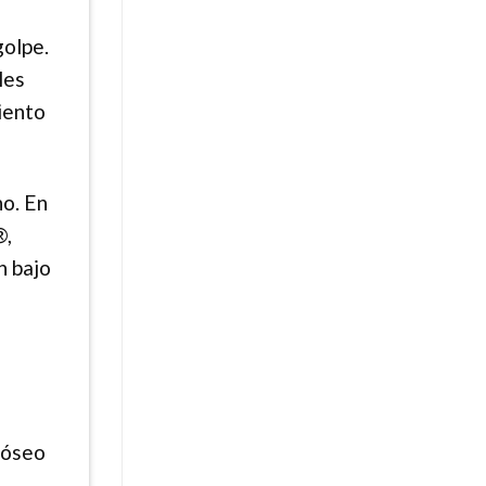
golpe.
les
iento
no. En
®,
n bajo
 óseo