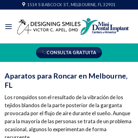
Ir
1514 S BABCOCK ST, MELBOURNE, FL 32901
al
contenido
CONSULTA GRATUITA
Aparatos para Roncar en Melbourne,
FL
Los ronquidos son el resultado de la vibración de los
tejidos blandos de la parte posterior de la garganta
provocada por el flujo de aire durante el sueño. Aunque
para la mayoría de las personas se trata de un problema
ocasional, algunos lo experimentan de forma
recurrente.