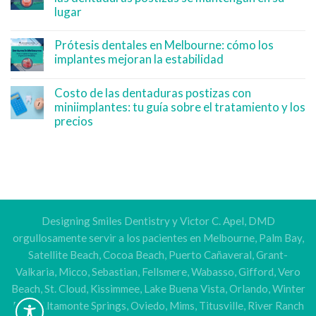
lugar
Prótesis dentales en Melbourne: cómo los
implantes mejoran la estabilidad
Costo de las dentaduras postizas con
miniimplantes: tu guía sobre el tratamiento y los
precios
Designing Smiles Dentistry y Victor C. Apel, DMD
orgullosamente servir a los pacientes en Melbourne, Palm Bay,
Satellite Beach, Cocoa Beach, Puerto Cañaveral, Grant-
Valkaria, Micco, Sebastian, Fellsmere, Wabasso, Gifford, Vero
Beach, St. Cloud, Kissimmee, Lake Buena Vista, Orlando, Winter
Park, Altamonte Springs, Oviedo, Mims, Titusville, River Ranch