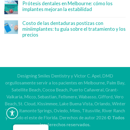
Prótesis dentales en Melbourne: cómo los
implantes mejoran la estabilidad
Costo de las dentaduras postizas con
miniimplantes: tu guía sobre el tratamiento y los
precios
Designing Smiles Dentistry y Victor C. Apel, DMD
orgullosamente servir a los pacientes en Melbourne, Palm Bay,
Satellite Beach, Cocoa Beach, Puerto Cañaveral, Grant-
Valkaria, Micco, Sebastian, Fellsmere, Wabasso, Gifford, Vero
Beach, St. Cloud, Kissimmee, Lake Buena Vista, Orlando, Winter
Park, Altamonte Springs, Oviedo, Mims, Titusville, River Ranch
y en todo el este de Florida. Derechos de autor 2026 ©
Todos
los derechos reservados.