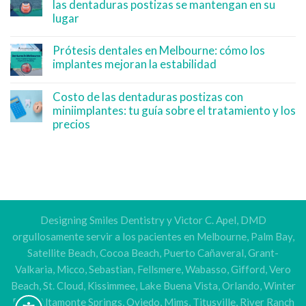
las dentaduras postizas se mantengan en su
lugar
Prótesis dentales en Melbourne: cómo los
implantes mejoran la estabilidad
Costo de las dentaduras postizas con
miniimplantes: tu guía sobre el tratamiento y los
precios
Designing Smiles Dentistry y Victor C. Apel, DMD
orgullosamente servir a los pacientes en Melbourne, Palm Bay,
Satellite Beach, Cocoa Beach, Puerto Cañaveral, Grant-
Valkaria, Micco, Sebastian, Fellsmere, Wabasso, Gifford, Vero
Beach, St. Cloud, Kissimmee, Lake Buena Vista, Orlando, Winter
Park, Altamonte Springs, Oviedo, Mims, Titusville, River Ranch