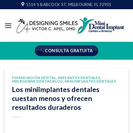
Ir
1514 S BABCOCK ST, MELBOURNE, FL 32901
al
contenido
CONSULTA GRATUITA
FINANCIACIÓN DENTAL
,
IMPLANTES DENTALES
,
MELBOURNE DENTAL BLOG
,
MINIIMPLANTES DENTALES
Los miniimplantes dentales
cuestan menos y ofrecen
resultados duraderos