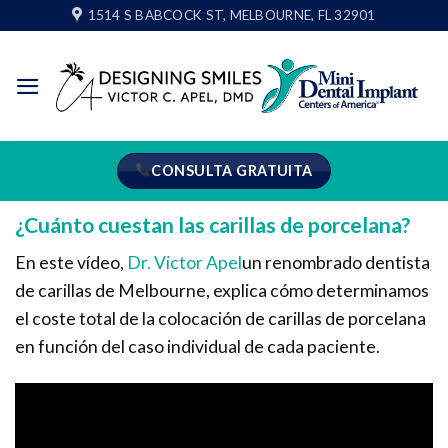
Ir
1514 S BABCOCK ST, MELBOURNE, FL 32901
al
contenido
CONSULTA GRATUITA
¿Cuánto cuestan las carillas de porcelana?
En este vídeo,
Dr. Victor Apel
un renombrado dentista
de carillas de Melbourne, explica cómo determinamos
el coste total de la colocación de carillas de porcelana
en función del caso individual de cada paciente.