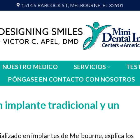
1514 S BABCOCK ST, MELBOURNE, FL 32901
NUESTRO MÉDICO
SERVICIOS
TES
PÓNGASE EN CONTACTO CON NOSOTROS
n implante tradicional y un
ializado en implantes de Melbourne, explica los