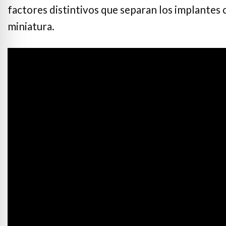
e Safe Profile
factores distintivos que separan los implantes
miniatura.
Friendly Mode
ness Mode
psy Safe Mode