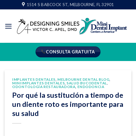
Ir
1514 S BABCOCK ST, MELBOURNE, FL 32901
al
contenido
CONSULTA GRATUITA
IMPLANTES DENTALES
,
MELBOURNE DENTAL BLOG
,
MINIIMPLANTES DENTALES
,
SALUD BUCODENTAL
,
ODONTOLOGÍA RESTAURADORA
,
ENDODONCIA
Por qué la sustitución a tiempo de
un diente roto es importante para
su salud