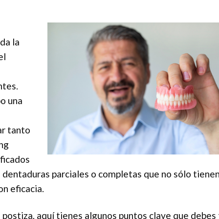
da la
el
ntes.
po una
r tanto
ing
ificados
e dentaduras parciales o completas que no sólo tiene
n eficacia.
 postiza, aquí tienes algunos puntos clave que debes