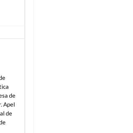
 de
tica
mesa de
r. Apel
al de
 de