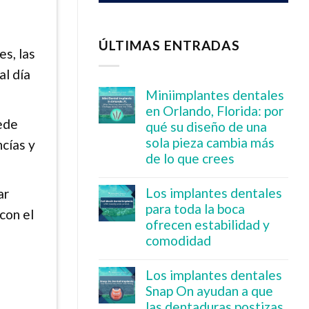
ÚLTIMAS ENTRADAS
es, las
al día
Miniimplantes dentales
en Orlando, Florida: por
ede
qué su diseño de una
sola pieza cambia más
ncías y
de lo que crees
Los implantes dentales
ar
para toda la boca
con el
ofrecen estabilidad y
comodidad
Los implantes dentales
Snap On ayudan a que
las dentaduras postizas