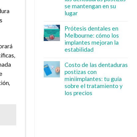
se mantengan en su
dura
lugar
s
Prótesis dentales en
Melbourne: cómo los
implantes mejoran la
orará
estabilidad
ficas,
amada
Costo de las dentaduras
postizas con
e
miniimplantes: tu guía
ión,
sobre el tratamiento y
los precios