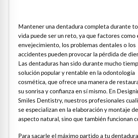
e Safe Profile
Friendly Mode
Mantener una dentadura completa durante to
vida puede ser un reto, ya que factores como 
envejecimiento, los problemas dentales o los
ness Mode
accidentes pueden provocar la pérdida de die
Las dentaduras han sido durante mucho tiem
psy Safe Mode
solución popular y rentable en la odontología
cosmética, que ofrece una manera de restaura
su sonrisa y confianza en sí mismo. En Design
Smiles Dentistry, nuestros profesionales cual
se especializan en la elaboración y montaje d
aspecto natural, sino que también funcionan co
Para sacarle el máximo partido a tu dentadura