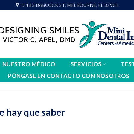
1514 S BABCOCK ST, MELBOURNE, FL 32901
NUESTRO MÉDICO
SERVICIOS
TES
PÓNGASE EN CONTACTO CON NOSOTROS
e hay que saber