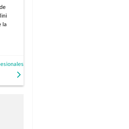
 de
ini
 la
fesionales