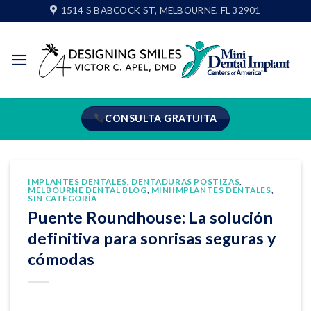
Ir
1514 S BABCOCK ST, MELBOURNE, FL 32901
al
contenido
CONSULTA GRATUITA
IMPLANTES DENTALES
,
DENTADURAS POSTIZAS
,
MELBOURNE DENTAL BLOG
,
MINIIMPLANTES DENTALES
,
SIN CATEGORÍA
Puente Roundhouse: La solución
definitiva para sonrisas seguras y
cómodas