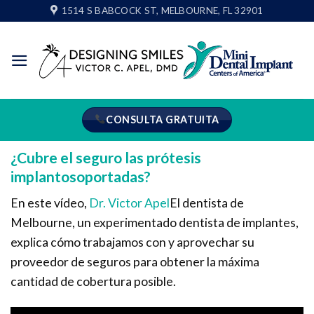
Ir
1514 S BABCOCK ST, MELBOURNE, FL 32901
al
contenido
CONSULTA GRATUITA
¿Cubre el seguro las prótesis
implantosoportadas?
En este vídeo,
Dr. Victor Apel
El dentista de
Melbourne, un experimentado dentista de implantes,
explica cómo trabajamos con y aprovechar su
proveedor de seguros para obtener la máxima
cantidad de cobertura posible.