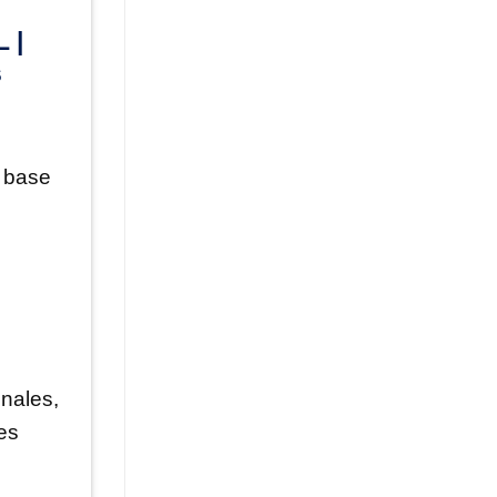
a base
n
onales,
es