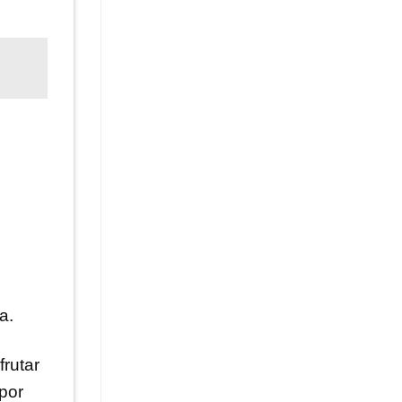
l
a.
frutar
por