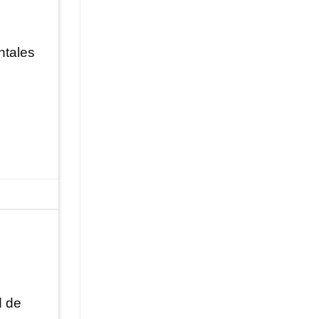
.
ntales
d de