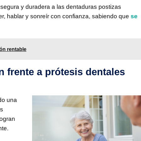
a segura y duradera a las dentaduras postizas
er, hablar y sonreír con confianza, sabiendo que
se
ón rentable
n frente a prótesis dentales
ido una
es
logran
nte.