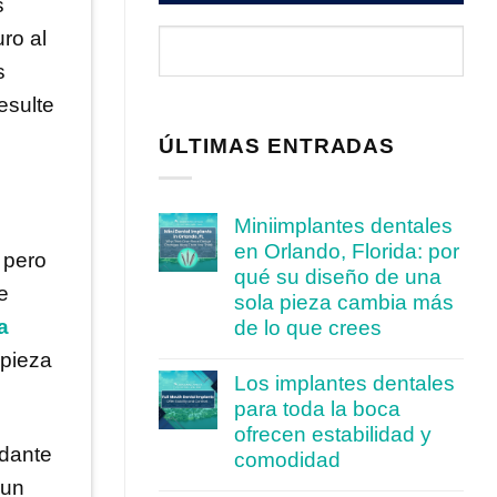
s
ro al
s
esulte
ÚLTIMAS ENTRADAS
Miniimplantes dentales
en Orlando, Florida: por
 pero
qué su diseño de una
e
sola pieza cambia más
a
de lo que crees
mpieza
Los implantes dentales
para toda la boca
ofrecen estabilidad y
ndante
comodidad
 un