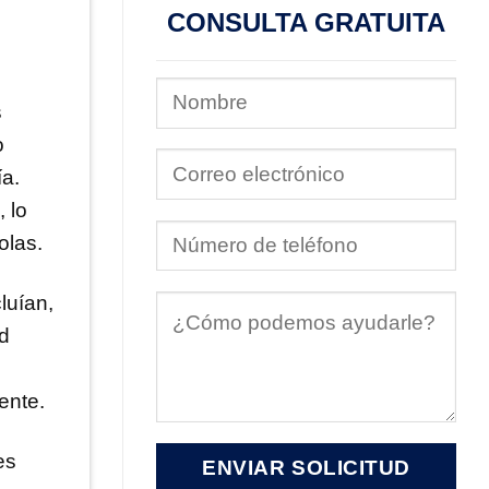
CONSULTA GRATUITA
s
o
a.
 lo
olas.
luían,
ad
ente.
es