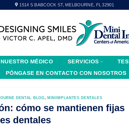
1514 S BABCOCK ST, MELBOURNE, FL 32901
NUESTRO MÉDICO
SERVICIOS
TES
PÓNGASE EN CONTACTO CON NOSOTROS
OURNE DENTAL BLOG
,
MINIIMPLANTES DENTALES
ión: cómo se mantienen fijas
tes dentales