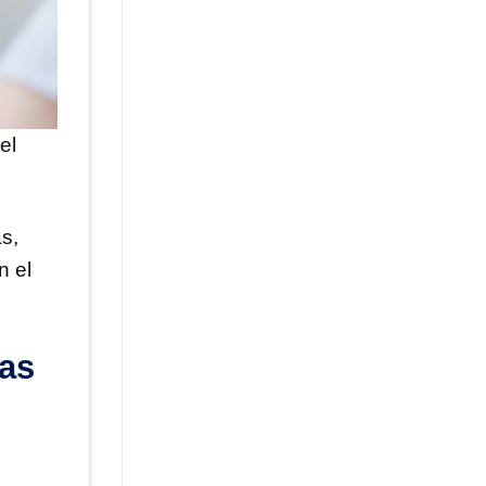
el
s,
n el
zas