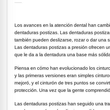
e Safe Profile
Friendly Mode
Los avances en la atención dental han cambia
dentaduras postizas. Las dentaduras postiza
ness Mode
también pueden deslizarse, rozar o dar una 
Las dentaduras postizas a presión ofrecen una
psy Safe Mode
que le da a la dentadura una base más sólida
Piensa en cómo han evolucionado los cinturo
y las primeras versiones eran simples cintur
mejoró, y el cinturón de tres puntos se convi
protección. Una vez que la gente comprendió la
Las dentaduras postizas han seguido una tray